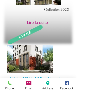
Réalisation 2023
Lire la suite
Livré
LOFT - VALENCE - Quartier
MONTPLAISIR
Phone
Email
Address
Facebook
Réalisation 2020
Quartier Montplaisir, en RDC
d'une petite copropriété de 9 lots,