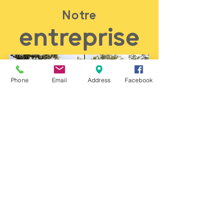
Notre
entreprise
Phone
Email
Address
Facebook
Paragraphe. Cliquez ici pour ajouter
votre propre texte. Cliquez sur
"Modifier Texte" ou double-cliquez
ici pour ajouter votre contenu et
personnaliser les polices. Relatez ici
votre parcours et présentez votre