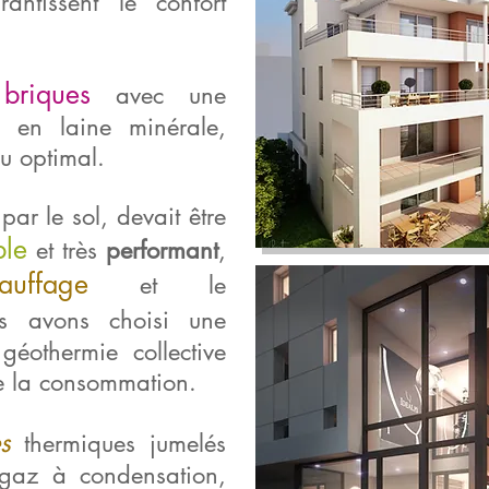
ntissent le confort
briques
n
avec une
ur, en laine minérale,
u optimal.
par le sol, devait être
ble
et très
performant
,
auffage
et le
s avons choisi une
éothermie collective
de la consommation.
s
thermiques jumelés
gaz à condensation,