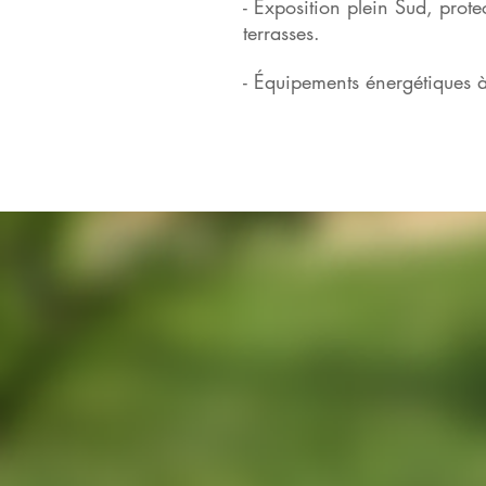
- Exposition plein Sud, protec
terrasses.
- Équipements énergétiques à