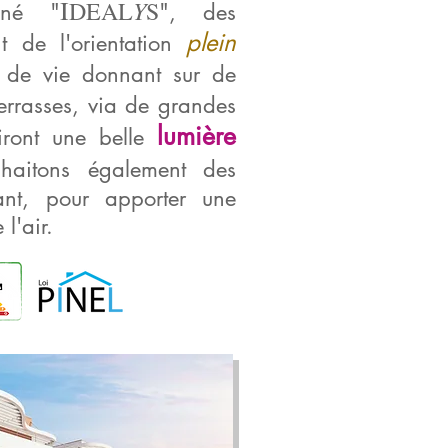
I
Y
DEAL
S
iné "
", des
plein
nt de l'orientation
s de vie donnant sur de
errasses, via de grandes
lumière
riront une belle
haitons également des
ant, pour apporter une
 l'air.