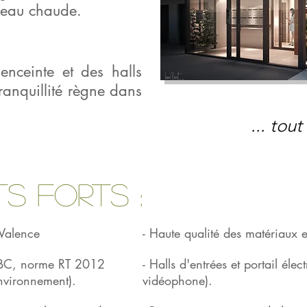
d'eau chaude.
enceinte et des halls
tranquillité règne dans
... tout
ts forts :
 Valence
- Haute qualité des matériaux et
(BBC, norme RT 2012
- Halls d'entrées et portail élec
nvironnement).
vidéophone).